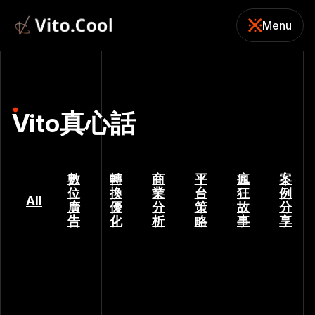
Menu
關閉
Vito真心話
數
轉
商
平
瘋
案
位
換
業
台
狂
例
All
廣
優
分
策
故
分
告
化
析
略
事
享