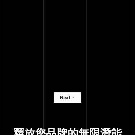
April 28, 2026
April 20, 2026
你的廣告受眾是幻
老闆的親友和閨蜜
想出來的？
是行銷顧問最強悍
數位廣告
的對手
瘋狂故事
Next
釋放您品牌的
無限潛能