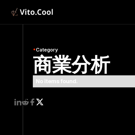
Category
商業分析
No items found.