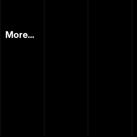
More...
April 28, 2026
你的廣告受眾是幻想出來
的？
April 29, 2026
素材多久換一次才能避開
廣告疲勞？
April 20, 2026