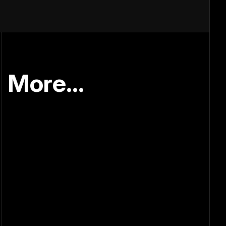
More...
May 6, 2026
你的廣告預算在自己
跟自己搶，怪不得沒
有效果
April 20, 2026
為何別人網站讓人放
心掏錢，你的網站讓